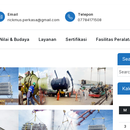
Email
Telepon
rickmus.perkasa@gmail.com
07784171508
Nilai & Budaya
Layanan
Sertifikasi
Fasilitas Perala
Se
S
e
a
r
Kal
c
h
M
3