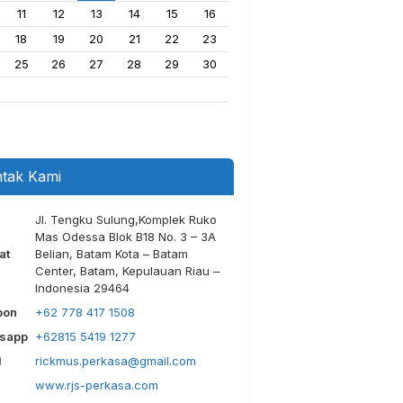
11
12
13
14
15
16
18
19
20
21
22
23
25
26
27
28
29
30
tak Kami
Jl. Tengku Sulung,Komplek Ruko
Mas Odessa Blok B18 No. 3 – 3A
at
Belian, Batam Kota – Batam
Center, Batam, Kepulauan Riau –
Indonesia 29464
pon
+62 778 417 1508
sapp
+62815 5419 1277
l
rickmus.perkasa@gmail.com
www.rjs-perkasa.com