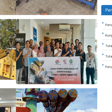
Pen
Peng
Kunj
Tot
Tota
Pen