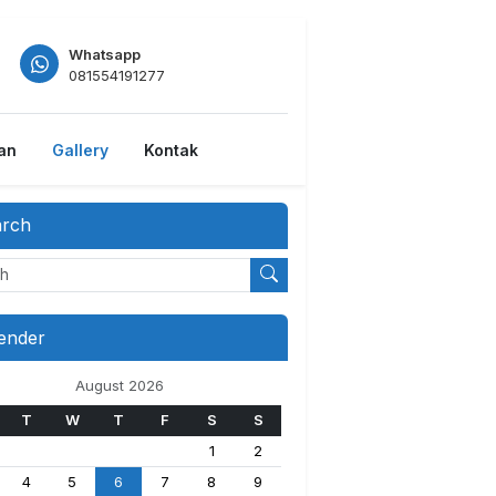
Whatsapp
081554191277
tan
Gallery
Kontak
arch
ender
August 2026
T
W
T
F
S
S
1
2
4
5
6
7
8
9