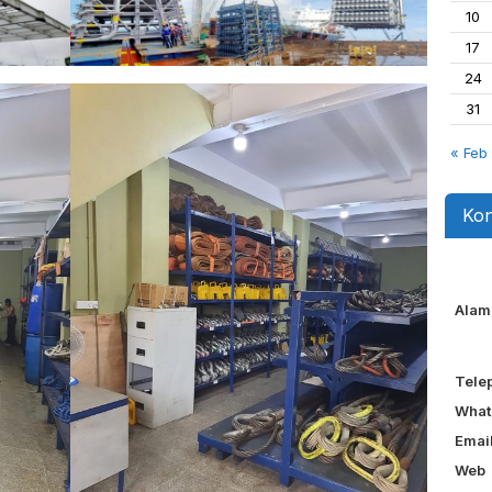
10
17
24
31
« Feb
Kon
Alam
Tele
What
Emai
Web