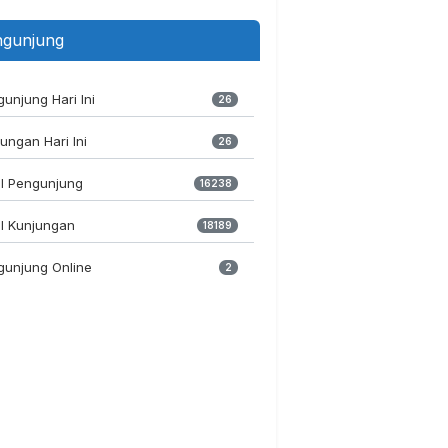
gunjung
unjung Hari Ini
26
ungan Hari Ini
26
al Pengunjung
16238
l Kunjungan
18189
gunjung Online
2