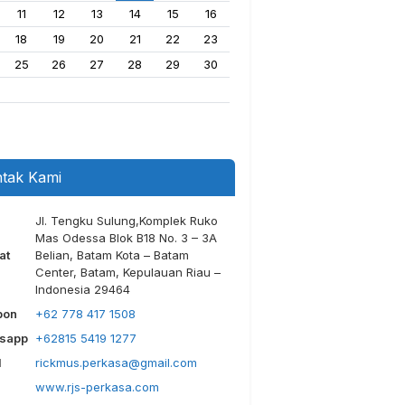
11
12
13
14
15
16
18
19
20
21
22
23
25
26
27
28
29
30
tak Kami
Jl. Tengku Sulung,Komplek Ruko
Mas Odessa Blok B18 No. 3 – 3A
at
Belian, Batam Kota – Batam
Center, Batam, Kepulauan Riau –
Indonesia 29464
pon
+62 778 417 1508
sapp
+62815 5419 1277
l
rickmus.perkasa@gmail.com
www.rjs-perkasa.com