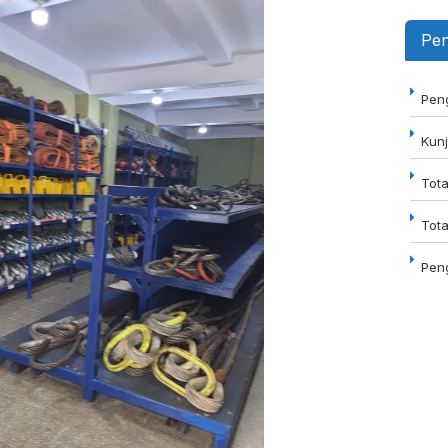
Pen
Peng
Kunj
Tot
Tota
Pen