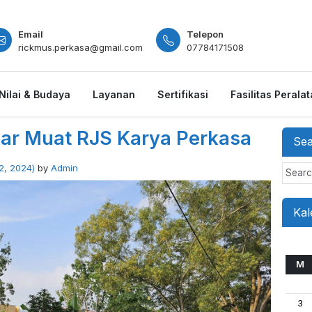
Email
Telepon
rickmus.perkasa@gmail.com
07784171508
Nilai & Budaya
Layanan
Sertifikasi
Fasilitas Perala
gkar Muat RJS Karya Perkasa
Se
S
2, 2024)
by
Admin
e
a
r
Kal
c
h
M
3