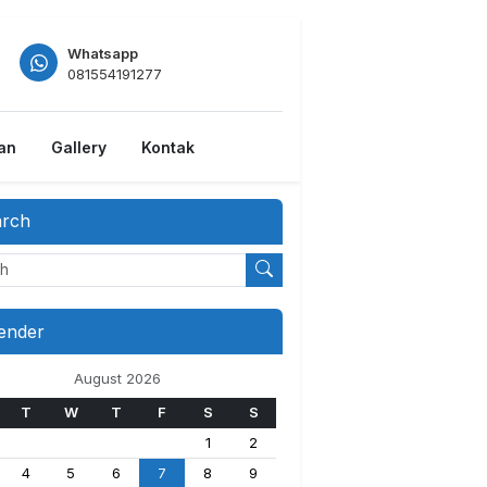
Whatsapp
081554191277
tan
Gallery
Kontak
arch
ender
August 2026
T
W
T
F
S
S
1
2
4
5
6
7
8
9