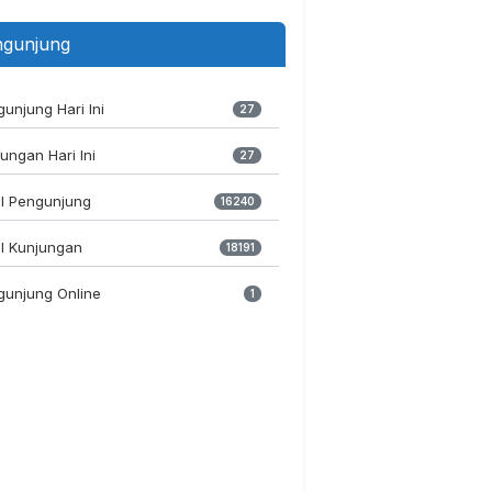
gunjung
unjung Hari Ini
27
ungan Hari Ini
27
al Pengunjung
16240
l Kunjungan
18191
gunjung Online
1